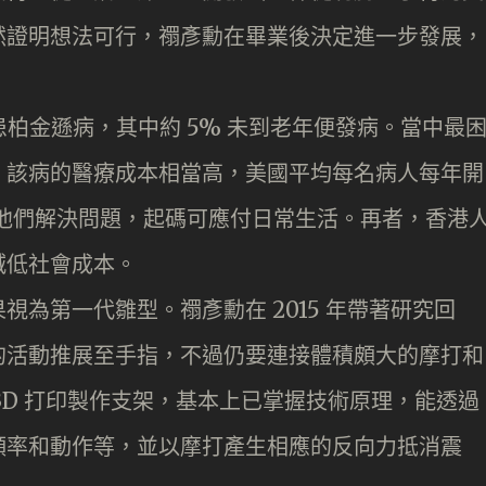
然證明想法可行，禤彥勳在畢業後決定進一步發展，
人患柏金遜病，其中約 5% 未到老年便發病。當中最
，該病的醫療成本相當高，美國平均每名病人每年開
能為他們解決問題，起碼可應付日常生活。再者，香港
減低社會成本。
為第一代雛型。禤彥勳在 2015 年帶著研究回
的活動推展至手指，不過仍要連接體積頗大的摩打和
3D 打印製作支架，基本上已掌握技術原理，能透過
頻率和動作等，並以摩打產生相應的反向力抵消震