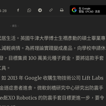
在 Google
4-28
緊貼《PCM》消息
- 廣告 -
起居生活。英國牛津大學博士生禤彥勳的碩士畢業專
人減輕病情。為將理論實踐變成產品，向學校申請休
專心開發，目標集資 100 萬美元種子資金，要將這款手套
工具。
3 年 Google 收購生物技術公司 Lift Labs
幫助柏金遜症患者進食。微軟劍橋研究中心研究出防震手
EXO Robotics 的防震手套目標更進一步，要令