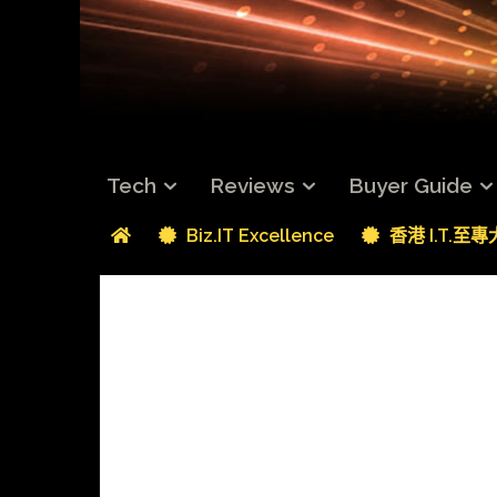
Tech
Reviews
Buyer Guide
Biz.IT Excellence
香港 I.T.至