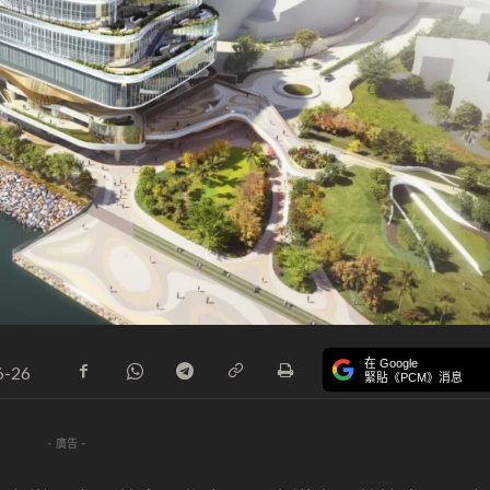
在 Google
6-26
緊貼《PCM》消息
- 廣告 -