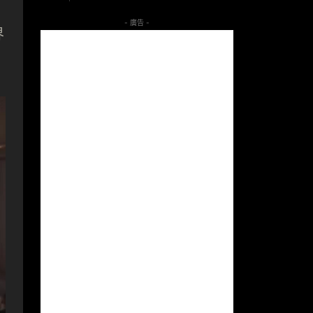
- 廣告 -
界