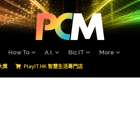
How To
A.I.
Biz.IT
More
專大獎
PlayIT.HK 智慧生活專門店