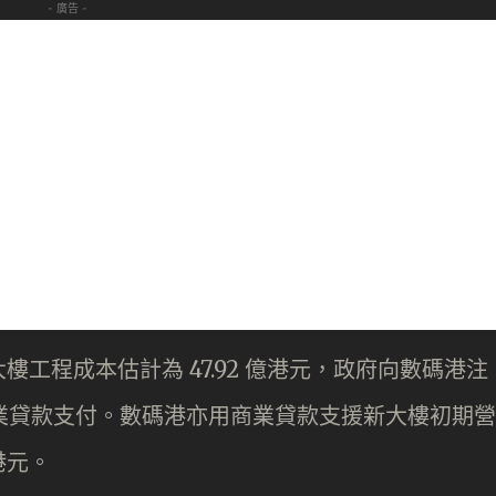
- 廣告 -
工程成本估計為 47.92 億港元，政府向數碼港注
由商業貸款支付。數碼港亦用商業貸款支援新大樓初期營
港元。