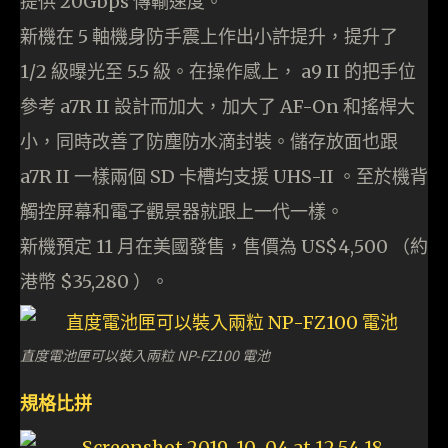
提供 20Gbps 傳輸速度。
新機在 5 軸機身防手震上作出小許提升，提升了
1/2 級曝光至 5.5 級。在操作感上， a9 II 的把手位
參考 a7R II 設計而加大，加大了 AF-On 和搖桿大
小，同時改善了防塵防水滴封裝。儲存放面也跟
a7R II 一樣兩個 SD 卡槽均支援 UHS-II 。至於機背
觸控屏幕和電子觀景器就跟上一代一樣。
新機預定 11 月在美國發售，售價為 US$4,500 （約
港幣 $35,280 ）。
直度電池匣可以裝入兩粒 NP-FZ100 電池
規格比拼