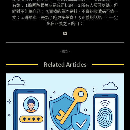
右銘： 1.膽固醇跟美味是成正比的； 2.所有人都可以騙，但
絕對不能騙自己； 3.賣掉的貨才是錢，不賣的收藏品不值一
文； 4.踩單車，是為了吃更多美食！ 5.正義的話語，不一定
出自正義之人的口；
- 廣告 -
Related Articles