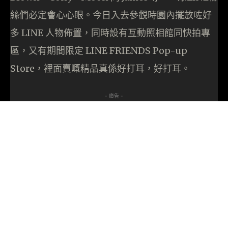
絲們必定會心心眼。今日入去參觀時園內擺放咗好
多 LINE 人物佈置，同時設有互動照相館同快拍專
區，又有期間限定 LINE FRIENDS Pop-up
Store，裡面賣嘅精品真係好打耳，好打耳。
- 廣告 -