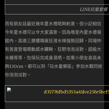
LINE兒童套餐
而有朋友話最近幾年夏水禮唔夠剌激，但小記相信
今年夏水禮可以令大家滿意。因為喺室內夏水禮場
館內，高達三層樓嘅瘋狂滑水梯強勢回歸，同場仲
有首度登場嘅動感水韆鞦、狂野泡泡派對、超級大
水桶等等，包保玩完成身濕哂。如果小朋友身高未
夠130cm，都可以到「玩水童樂區」參加水戰同迷
你泡泡派對。