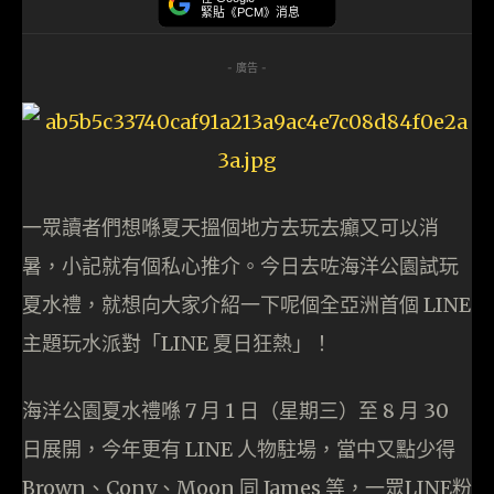
緊貼《PCM》消息
- 廣告 -
一眾讀者們想喺夏天搵個地方去玩去癲又可以消
暑，小記就有個私心推介。今日去咗海洋公園試玩
夏水禮，就想向大家介紹一下呢個全亞洲首個 LINE
主題玩水派對「LINE 夏日狂熱」！
海洋公園夏水禮喺 7 月 1 日（星期三）至 8 月 30
日展開，今年更有 LINE 人物駐場，當中又點少得
Brown、Cony、Moon 同 James 等，一眾LINE粉