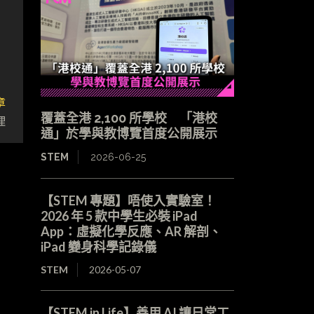
章
覆蓋全港 2,100 所學校 「港校
理
通」於學與教博覽首度公開展示
STEM
2026-06-25
【STEM 專題】唔使入實驗室！
2026 年 5 款中學生必裝 iPad
App：虛擬化學反應、AR 解剖、
iPad 變身科學記錄儀
STEM
2026-05-07
【STEM in Life】善用 AI 讓日常工