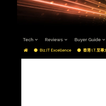
Tech
Reviews
Buyer Guide
Biz.IT Excellence
香港 I.T.至