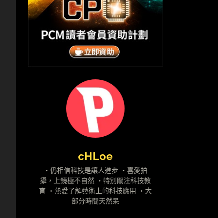
cHLoe
・仍相信科技是讓人進步 ・喜愛拍
攝，上鏡極不自然 ・特別關注科技教
育 ・熱愛了解藝術上的科技應用 ・大
部分時間天然呆