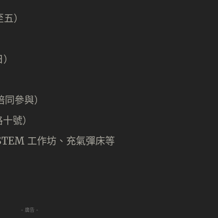
四至五）
日）
輩陪同參與）
路十號）
TEM 工作坊、充氣彈床等
- 廣告 -