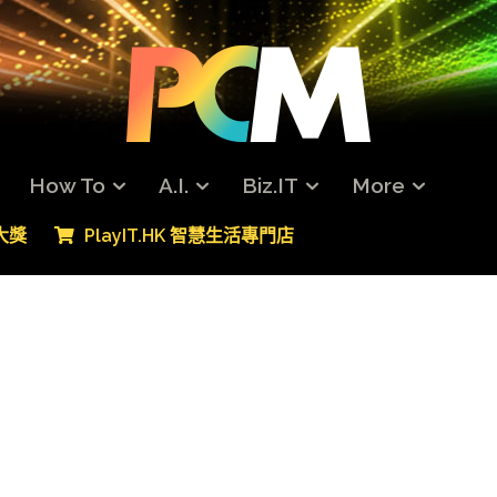
How To
A.I.
Biz.IT
More
專大獎
PlayIT.HK 智慧生活專門店