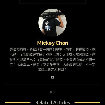
Mickey Chan
愛模擬飛行、希望終有一日回到單車上的宅，眼鏡娘控。座
右銘： 1.膽固醇跟美味是成正比的； 2.所有人都可以騙，但
絕對不能騙自己； 3.賣掉的貨才是錢，不賣的收藏品不值一
文； 4.踩單車，是為了吃更多美食！ 5.正義的話語，不一定
出自正義之人的口；
- 廣告 -
Related Articles