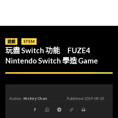
遊戲
STEM
玩盡 Switch 功能 FUZE4
Nintendo Switch 學造 Game
Mickey Chan
Author:
Published:
2019-08-30