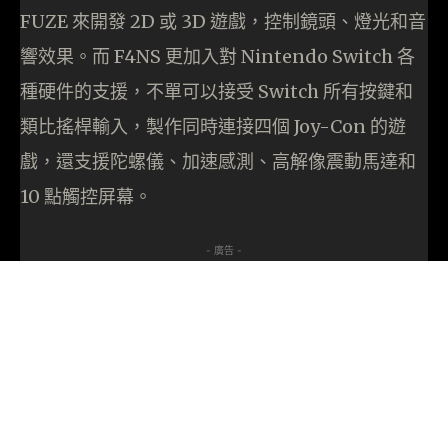
FUZE 來開發 2D 或 3D 遊戲，控制鏡頭、燈光和音
響效果。而 F4NS 更加入對 Nintendo Switch 各
種硬件的支援，不單可以接受 Switch 所有按鍵和
類比搖桿輸入，製作同時連接四個 Joy-Con 的遊
戲，還支援陀螺儀、加速感測、高解像震動馬達和
10 點觸控屏幕。
- 廣告 -