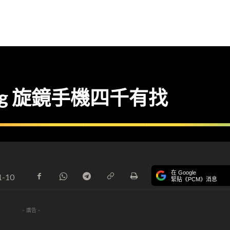
ng 旋鏡手機四千有找
在 Google
1-10
緊貼《PCM》消息
- 廣告 -