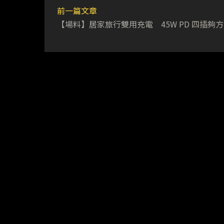
前一篇文章
【場料】居家旅行雙用充電 45W PD 四插夠