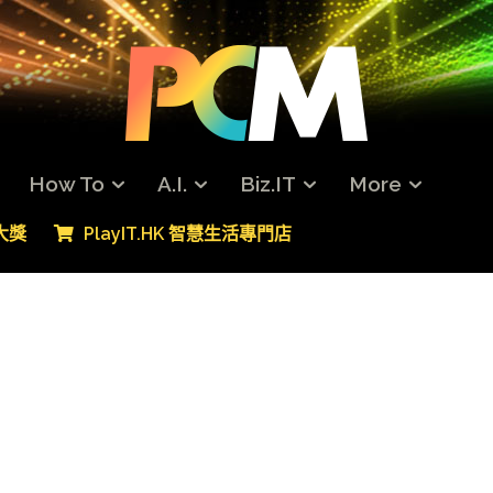
How To
A.I.
Biz.IT
More
專大獎
PlayIT.HK 智慧生活專門店