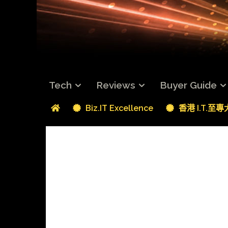
Tech
Reviews
Buyer Guide
Biz.IT Excellence
香港 I.T.至