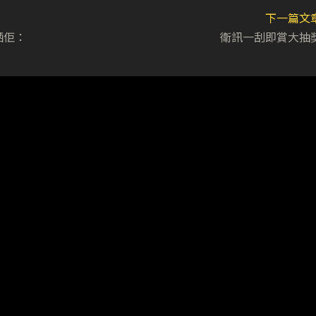
下一篇文
晒佢：
衛訊一刮即賞大抽