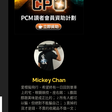
，
、
Mickey Chan
愛模擬飛行、希望終有一日回到單車
上的宅，眼鏡娘控。座右銘： 1.膽固
醇跟美味是成正比的； 2.所有人都可
以騙，但絕對不能騙自己； 3.賣掉的
貨才是錢，不賣的收藏品不值一文；