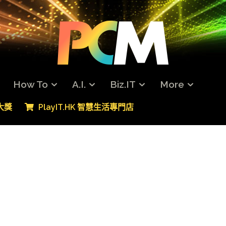
How To
A.I.
Biz.IT
More
專大獎
PlayIT.HK 智慧生活專門店