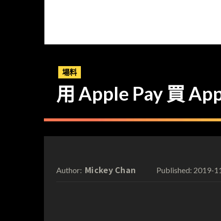
場料
用 Apple Pay 買
Mickey Chan
2019-1
Author:
Published: