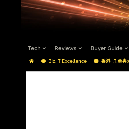
Tech
Reviews
Buyer Guide
Biz.IT Excellence
香港 I.T.至