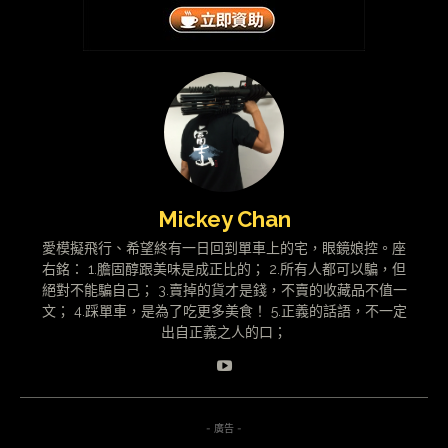
Mickey Chan
愛模擬飛行、希望終有一日回到單車上的宅，眼鏡娘控。座
右銘： 1.膽固醇跟美味是成正比的； 2.所有人都可以騙，但
絕對不能騙自己； 3.賣掉的貨才是錢，不賣的收藏品不值一
文； 4.踩單車，是為了吃更多美食！ 5.正義的話語，不一定
出自正義之人的口；
- 廣告 -