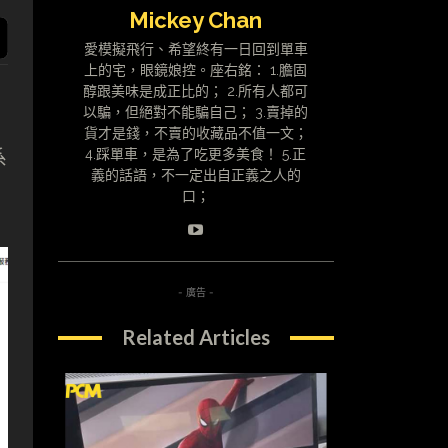
Mickey Chan
愛模擬飛行、希望終有一日回到單車
上的宅，眼鏡娘控。座右銘： 1.膽固
醇跟美味是成正比的； 2.所有人都可
以騙，但絕對不能騙自己； 3.賣掉的
貨才是錢，不賣的收藏品不值一文；
系
4.踩單車，是為了吃更多美食！ 5.正
義的話語，不一定出自正義之人的
口；
- 廣告 -
Related Articles