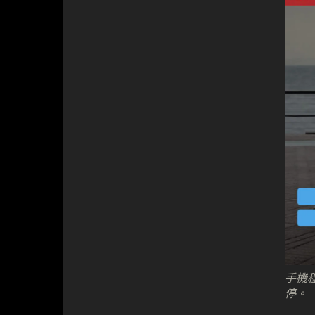
手機
停。