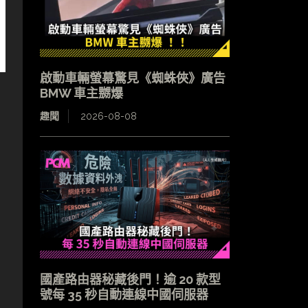
啟動車輛螢幕驚見《蜘蛛俠》廣告
BMW 車主嬲爆
趣聞
2026-08-08
國產路由器秘藏後門！逾 20 款型
號每 35 秒自動連線中國伺服器