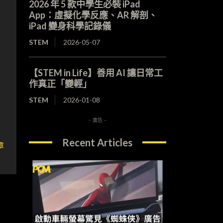
2026 年 5 款中學生必裝 iPad
App：虛擬化學反應、AR 解剖、
iPad 變身科學記錄儀
STEM
2026-05-07
【STEM in Life】善用 AI 讓日常工
作真正「變輕」
STEM
2026-01-08
- 廣告 -
Recent Articles
章
）