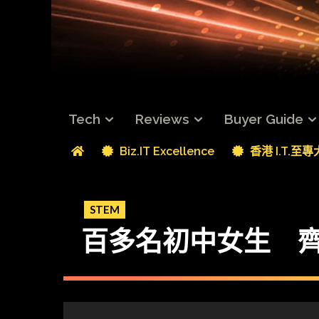
Tech
Reviews
Buyer Guide
Biz.IT Excellence
香港 I.T.至
STEM
百多名初中女生 