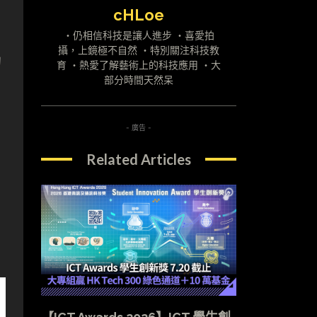
cHLoe
・仍相信科技是讓人進步 ・喜愛拍
攝，上鏡極不自然 ・特別關注科技教
的
育 ・熱愛了解藝術上的科技應用 ・大
部分時間天然呆
。
- 廣告 -
Related Articles