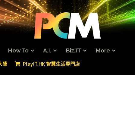
How To
A.I.
Biz.IT
More
專大獎
PlayIT.HK 智慧生活專門店