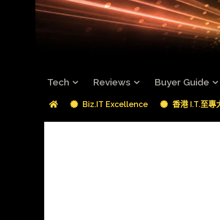
Tech
Reviews
Buyer Guide
Biz.IT Excellence
香港 I.T.至