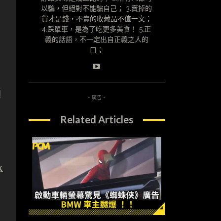
以騙，但絕對不能騙自己； 3.賣掉的
貨才是錢，不賣的收藏品不值一文；
4.踩單車，是為了吃更多美食！ 5.正
義的話語，不一定出自正義之人的
口；
項
- 廣告 -
Related Articles
k