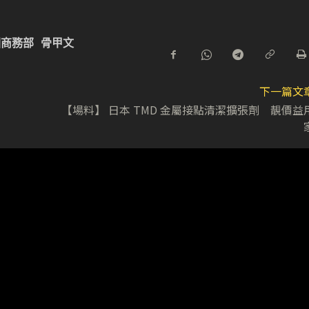
國商務部
骨甲文
下一篇文
【場料】 日本 TMD 金屬接點清潔擴張劑 靚價益