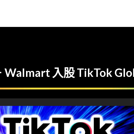
mart 入股 TikTok Glo