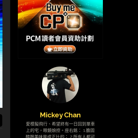
Mickey Chan
愛模擬飛行、希望終有一日回到單車
上的宅，眼鏡娘控。座右銘： 1.膽固
醇跟美味是成正比的； 2.所有人都可