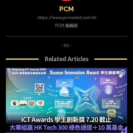
PCM
https://www.pcmarket.com.hk
PCM 編輯部
- 廣告 -
Related Articles