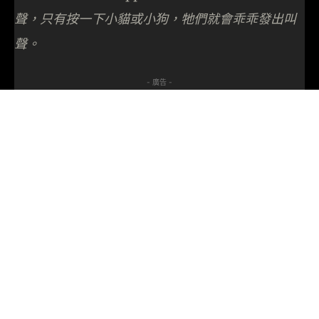
聲，只有按一下小貓或小狗，牠們就會乖乖發出叫
聲。
- 廣告 -