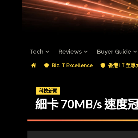
Tech
Reviews
Buyer Guide
Biz.IT Excellence
香港 I.T.至
科技新聞
細卡 70MB/s 