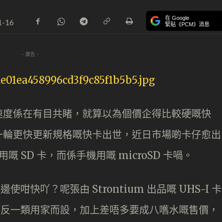
在 Google
1-16
緊貼《PCM》消息
- 廣告 -
速度係在有目共睹，就算以為個價企得比較硬嘅快
一輪更快更新規格嘅快卡出世，近日市場啲卡仔愈出
嘅 SD 卡，而係手機用嘅 microSD 卡喎。
使咁快吖？呢張由 Strontium 出品嘅 UHS-I 卡
同三叔單反一類用家而設，加上差唔多要成八嚿水嘅售價，