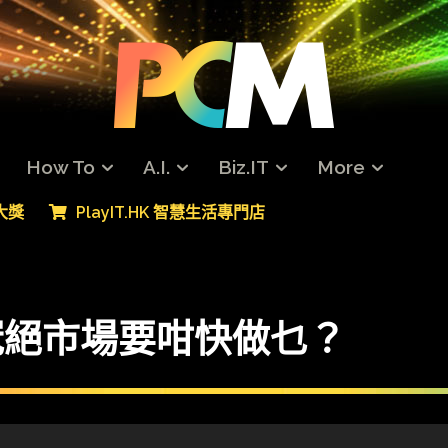
How To
A.I.
Biz.IT
More
專大獎
PlayIT.HK 智慧生活專門店
速度冠絕市場要咁快做乜？