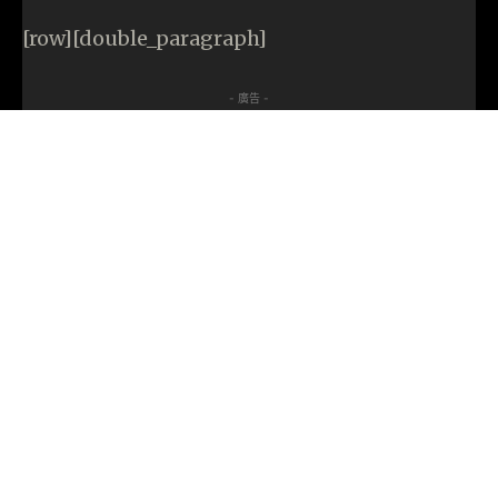
[row][double_paragraph]
- 廣告 -