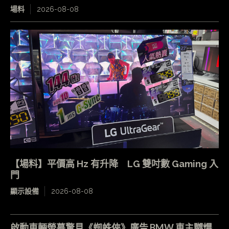
場料
2026-08-08
【場料】平價高 Hz 有升降 LG 雙吋數 Gaming 入
門
顯示設備
2026-08-08
啟動車輛螢幕驚見《蜘蛛俠》廣告 BMW 車主嬲爆