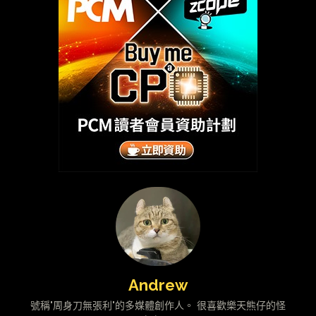
Andrew
號稱"周身刀無張利"的多媒體創作人。 很喜歡樂天熊仔的怪