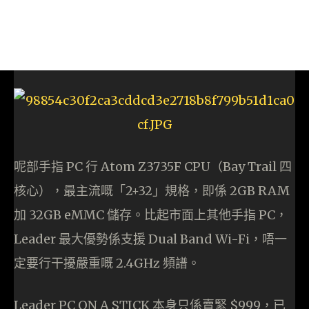
呢部手指 PC 行 Atom Z3735F CPU（Bay Trail 四
核心），最主流嘅「2+32」規格，即係 2GB RAM
加 32GB eMMC 儲存。比起市面上其他手指 PC，
Leader 最大優勢係支援 Dual Band Wi-Fi，唔一
定要行干擾嚴重嘅 2.4GHz 頻譜。
Leader PC ON A STICK 本身只係賣緊 $999，已