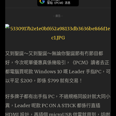
緊貼《PCM》消息
- 廣告 -
又到聖誕～又到聖誕～無論你聖誕節有冇節目都
好，今次呢單優惠真係幾吸引，《PCM》讀者去正
都電腦買呢款 Windows 10 嘅 Leader 手指PC，可
以平足 $200，即係 $799 就有交易！
好多牌子都有出手指 PC，不過規格同設計就大同小
異，Leader 呢款 PC ON A STICK 都係行直插
HDMI 設計，再插個 microUSB 供電就用到，話咁