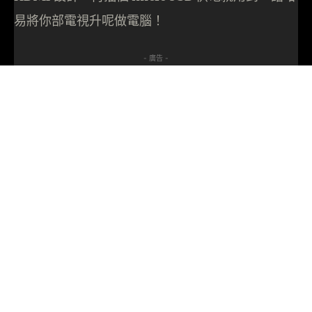
易將你部電視升呢做電腦！
- 廣告 -