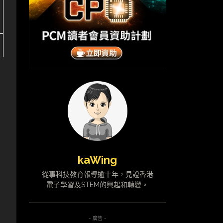
kaWing
從事科技教育報導逾十年，見證香港
電子學習及STEM的興起和轉變。
- 廣告 -