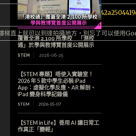
樓梯直上就可以到達拍攝地方，別忘了可以使用Googl
覆蓋全港 2,100 所學校 「港校
通」於學與教博覽首度公開展示
STEM
2026-06-25
【STEM 專題】唔使入實驗室！
2026 年 5 款中學生必裝 iPad
App：虛擬化學反應、AR 解剖、
iPad 變身科學記錄儀
STEM
2026-05-07
【STEM in Life】善用 AI 讓日常工
作真正「變輕」