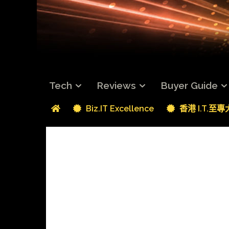
Tech
Reviews
Buyer Guide
Biz.IT Excellence
香港 I.T.至