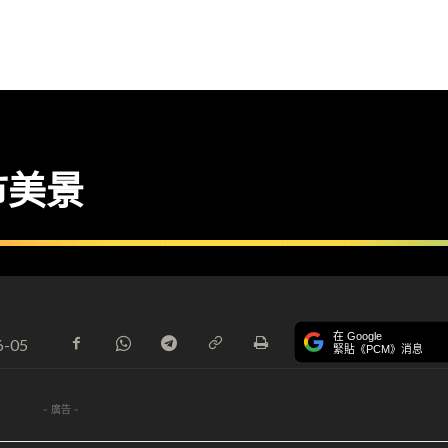
市美景
在 Google
6-05
緊貼《PCM》消息
- 廣告 -