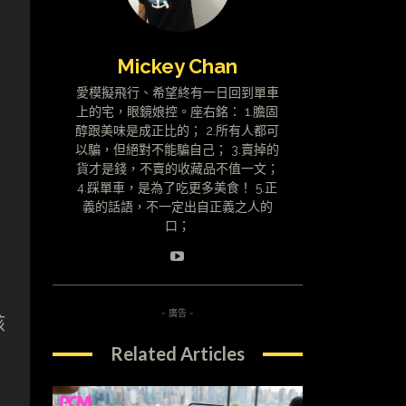
Mickey Chan
愛模擬飛行、希望終有一日回到單車
上的宅，眼鏡娘控。座右銘： 1.膽固
醇跟美味是成正比的； 2.所有人都可
以騙，但絕對不能騙自己； 3.賣掉的
貨才是錢，不賣的收藏品不值一文；
4.踩單車，是為了吃更多美食！ 5.正
義的話語，不一定出自正義之人的
口；
- 廣告 -
該
Related Articles