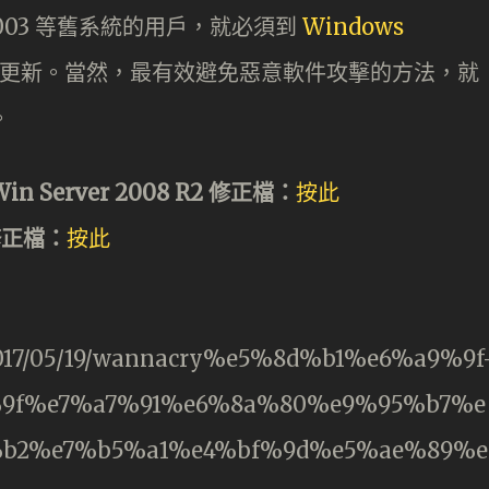
 2003 等舊系統的用戶，就必須到
Windows
更新。當然，最有效避免惡意軟件攻擊的方法，就
。
Win Server 2008 R2 修正檔：
按此
 修正檔：
按此
/2017/05/19/wannacry%e5%8d%b1%e6%a9%9f
%9f%e7%a7%91%e6%8a%80%e9%95%b7%e
b2%e7%b5%a1%e4%bf%9d%e5%ae%89%e