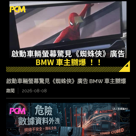
啟動車輛螢幕驚見《蜘蛛俠》廣告 BMW 車主嬲爆
趣聞
2026-08-08