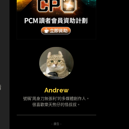
清
Andrew
號稱"周身刀無張利"的多媒體創作人。
很喜歡樂天熊仔的怪叔叔。
- 廣告 -