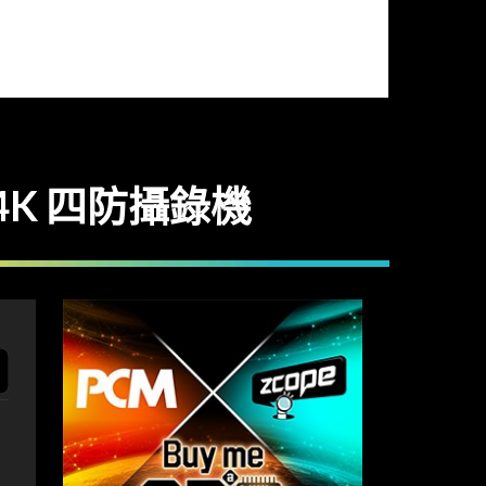
 4K 四防攝錄機