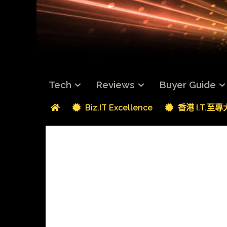
Tech
Reviews
Buyer Guide
Biz.IT Excellence
香港 I.T.至