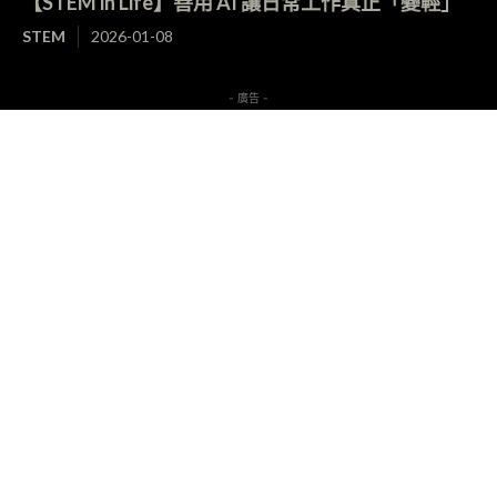
【STEM in Life】善用 AI 讓日常工作真正「變輕」
STEM
2026-01-08
- 廣告 -