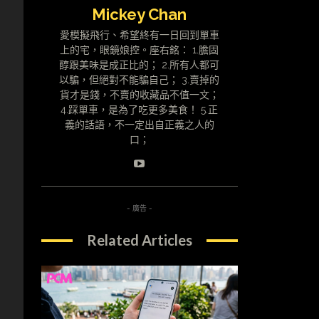
Mickey Chan
愛模擬飛行、希望終有一日回到單車
上的宅，眼鏡娘控。座右銘： 1.膽固
醇跟美味是成正比的； 2.所有人都可
以騙，但絕對不能騙自己； 3.賣掉的
貨才是錢，不賣的收藏品不值一文；
4.踩單車，是為了吃更多美食！ 5.正
義的話語，不一定出自正義之人的
口；
- 廣告 -
Related Articles