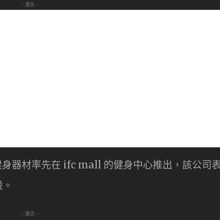
- 廣告 -
ess 健身器材率先在 ifc mall 的健身中心推出，該公司
設。
- 廣告 -