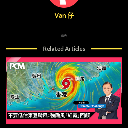
Van 仔
- 廣告 -
Related Articles