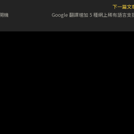
下一篇文
典開機
Google 翻譯增加 5 種網上稀有語言支