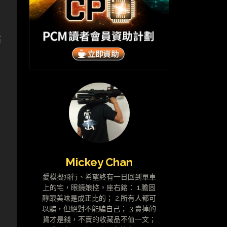
站
Mickey Chan
愛模擬飛行、希望終有一日回到單車
上的宅，眼鏡娘控。座右銘： 1.膽固
醇跟美味是成正比的； 2.所有人都可
以騙，但絕對不能騙自己； 3.賣掉的
貨才是錢，不賣的收藏品不值一文；