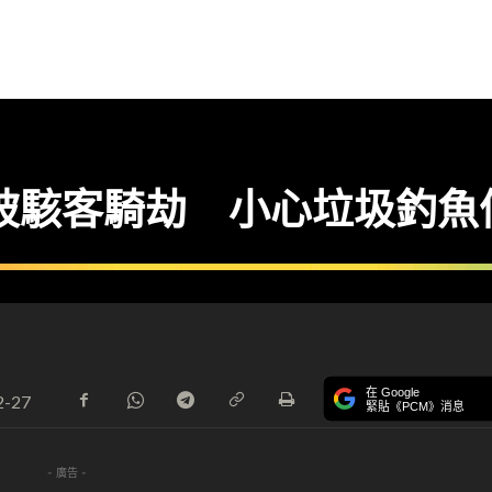
E 帳號被駭客騎劫 小心垃圾釣
在 Google
2-27
緊貼《PCM》消息
- 廣告 -