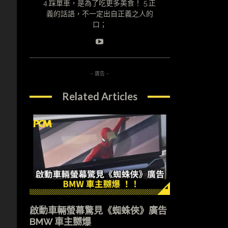
4.踩單車，是為了吃更多美食！ 5.正
義的話語，不一定出自正義之人的
口；
- 廣告 -
Related Articles
啟動車輛螢幕驚見《蜘蛛俠》廣告
BMW 車主嬲爆