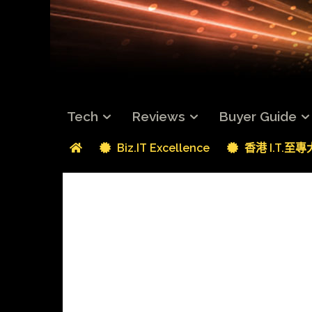
Tech
Reviews
Buyer Guide
Biz.IT Excellence
香港 I.T.至