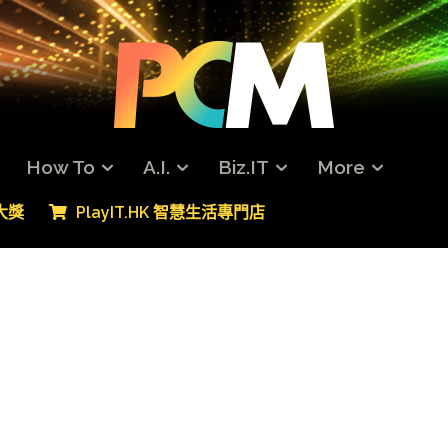
How To
A.I.
Biz.IT
More
專大獎
PlayIT.HK 智慧生活專門店