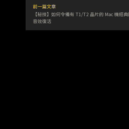
前一篇文章
【秘技】如何令備有 T1/T2 晶片的 Mac 機經
音效復活