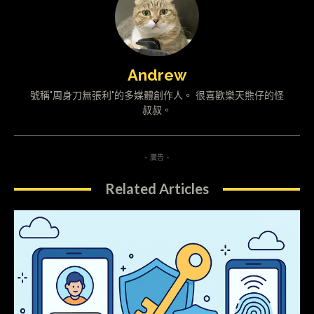
Andrew
號稱"周身刀無張利"的多媒體創作人。 很喜歡樂天熊仔的怪
叔叔。
- 廣告 -
Related Articles