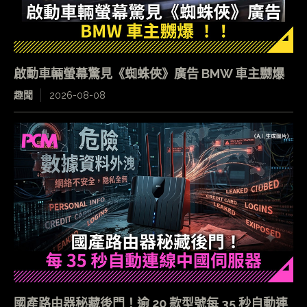
啟動車輛螢幕驚見《蜘蛛俠》廣告 BMW 車主嬲爆
趣聞
2026-08-08
國產路由器秘藏後門！逾 20 款型號每 35 秒自動連