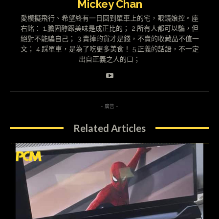
Mickey Chan
愛模擬飛行、希望終有一日回到單車上的宅，眼鏡娘控。座
右銘： 1.膽固醇跟美味是成正比的； 2.所有人都可以騙，但
絕對不能騙自己； 3.賣掉的貨才是錢，不賣的收藏品不值一
文； 4.踩單車，是為了吃更多美食！ 5.正義的話語，不一定
出自正義之人的口；
- 廣告 -
Related Articles