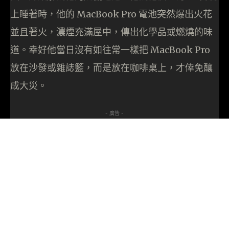
上睡著時，他的 MacBook Pro 電池突然爆出火花
並且著火，濃煙充滿屋中，傳出化學品或燃燒的味
道。幸好他當日沒有如往常一樣把 MacBook Pro
放在沙發或雜誌籃，而是放在咖啡桌上，才倖免釀
成大災。
- 廣告 -