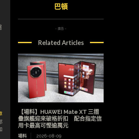
巴頓
趣
- 廣告 -
Related Articles
【場料】HUAWEI Mate XT 三摺
章
疊旗艦迎來破格折扣 配合指定信
都
用卡最高可慳逾萬元
知
場料
2026-08-09