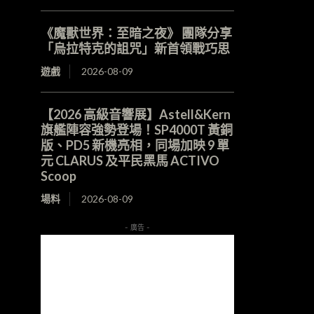
《魔獸世界：至暗之夜》 團隊分享
「烏拉特克的詛咒」新首領戰巧思
遊戲
2026-08-09
【2026 高級音響展】Astell&Kern
旗艦陣容強勢登場！SP4000T 黃銅
版、PD5 新機亮相，同場加映 9 單
元 CLARUS 及平民黑馬 ACTIVO
Scoop
場料
2026-08-09
- 廣告 -