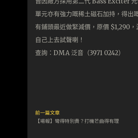
皆因廠方採用第二代 Bass Exci
單元亦有強力嘅稀土磁石加持，得出
有鋪頭最近做緊減價，原價 $1,290
自己上去試聲喇！
查詢：DMA 泛音（3971 0242）
前一篇文章
【場報】彎得特別貴？打機芒曲得有理