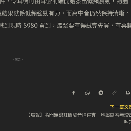
ter 元件，令耳機可由耳套前端開始發出低頻震動，動圈
嘅結果就係低頻強勁有力，而高中音仍然保持清晰。
，減到現時 $980 買到，最緊要有得試完先買，有興
- 廣告 -
下一篇文
【場報】名門無線耳機隔音隔得爽 地鐵瞓著無燈
唔