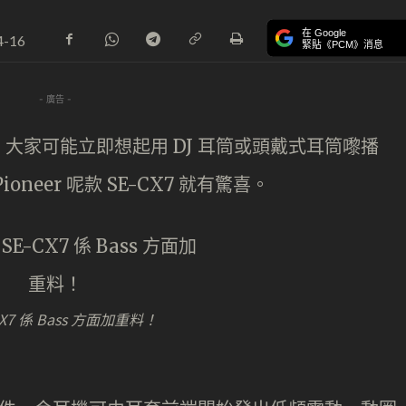
在 Google
4-16
緊貼《PCM》消息
- 廣告 -
大家可能立即想起用 DJ 耳筒或頭戴式耳筒嚟播
eer 呢款 SE-CX7 就有驚喜。
-CX7 係 Bass 方面加重料！