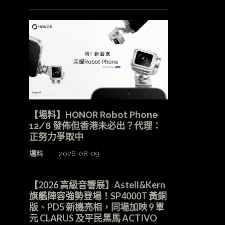
【場料】HONOR Robot Phone
12/8 發佈但香港未必出？代理：
正努力爭取中
場料
2026-08-09
【2026 高級音響展】Astell&Kern
旗艦陣容強勢登場！SP4000T 黃銅
版、PD5 新機亮相，同場加映 9 單
元 CLARUS 及平民黑馬 ACTIVO