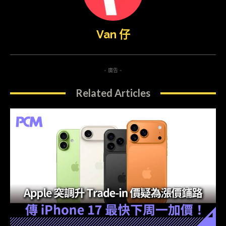
Van 仔
- 廣告 -
Related Articles