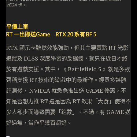
VEGA 卡。
平價上車
RT 一出即送Game RTX 20 系有 BF 5
RTX 顯示卡雖然效能強勁，但其主要賣點 RT 光影
追蹤及 DLSS 深度學習的反鋸齒，就只在近日才終
於有遊戲支援。其中，《 Battlefield 5 》就是多款
聲稱支援 RT 技術的遊戲中的最新作。經眾多媒體
評測後， NVIDIA 就急急推出送 GAME 優惠，不
知是否想力推 RT 還是因為 RT 效果「大食」使得不
少人卻步而導致需要「跑數」。不過，有 GAME 送
好過無，當作平幾百都好。