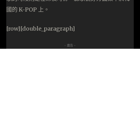
國的 K-POP 上。
[row][double_paragraph]
- 廣告 -