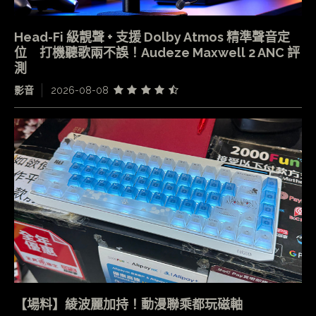
Head-Fi 級靚聲 + 支援 Dolby Atmos 精準聲音定
位 打機聽歌兩不誤！Audeze Maxwell 2 ANC 評
測
影音
2026-08-08
【場料】綾波麗加持！動漫聯乘都玩磁軸