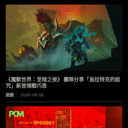
《魔獸世界：至暗之夜》 團隊分享「烏拉特克的詛
咒」新首領戰巧思
遊戲
2026-08-09