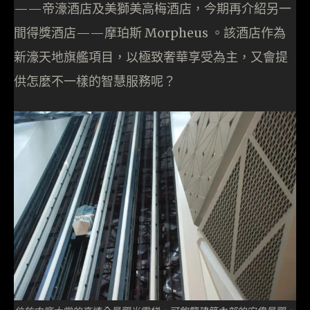
——帝濠酒店及美獅美高梅酒店，今期再介紹另一
間得獎酒店——摩珀斯 Morpheus 。該酒店作為
新濠天地旗艦項目，以極致奢華享受為主，又會提
供怎麼不一樣的智慧服務呢？