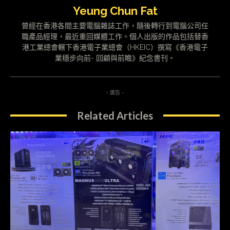
Yeung Chun Fat
曾經在香港各間主要電腦雜誌工作，隨後轉行到電腦公司任
職產品經理，最近重回媒體工作。個人出版的作品包括替香
港工業總會轄下香港電子業總會（HKEIC）撰寫《香港電子
業穩步向前- 回顧與前瞻》紀念書刊。
- 廣告 -
Related Articles