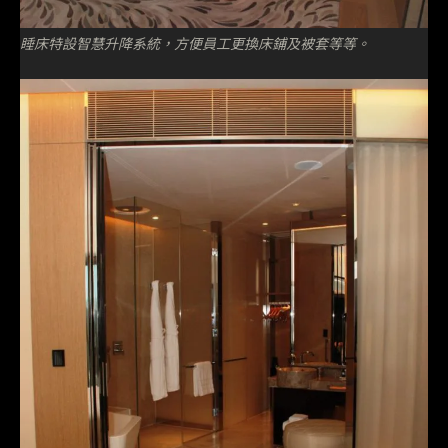
睡床特設智慧升降系統，方便員工更換床鋪及被套等等。