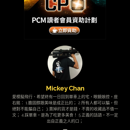
Mickey Chan
愛模擬飛行、希望終有一日回到單車上的宅，眼鏡娘控。座
右銘： 1.膽固醇跟美味是成正比的； 2.所有人都可以騙，但
絕對不能騙自己； 3.賣掉的貨才是錢，不賣的收藏品不值一
文； 4.踩單車，是為了吃更多美食！ 5.正義的話語，不一定
出自正義之人的口；