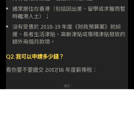
通常居住在香港（包括因出差、留學或求醫而暫
時離港人士）；
沒有受惠於 2018-19 年度《財政預算案》就綜
援、長者生活津貼、高齡津貼或傷殘津貼發放的
額外兩個月款項。
Q2. 我可以申請多少錢？
看你要不要繳交 2017/18 年度薪俸稅：
- 廣告 -