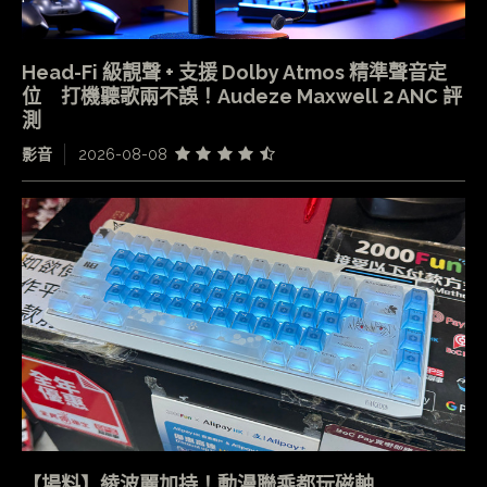
Head-Fi 級靚聲 + 支援 Dolby Atmos 精準聲音定
位 打機聽歌兩不誤！Audeze Maxwell 2 ANC 評
測
影音
2026-08-08
【場料】綾波麗加持！動漫聯乘都玩磁軸