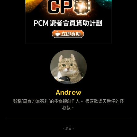
Andrew
號稱"周身刀無張利"的多媒體創作人。 很喜歡樂天熊仔的怪
叔叔。
- 廣告 -