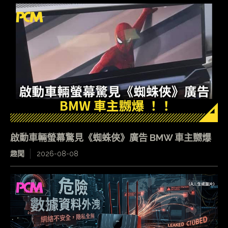
啟動車輛螢幕驚見《蜘蛛俠》廣告 BMW 車主嬲爆
趣聞
2026-08-08