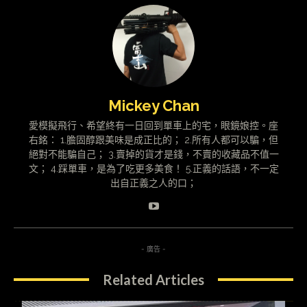
Mickey Chan
愛模擬飛行、希望終有一日回到單車上的宅，眼鏡娘控。座
右銘： 1.膽固醇跟美味是成正比的； 2.所有人都可以騙，但
絕對不能騙自己； 3.賣掉的貨才是錢，不賣的收藏品不值一
文； 4.踩單車，是為了吃更多美食！ 5.正義的話語，不一定
出自正義之人的口；
- 廣告 -
Related Articles