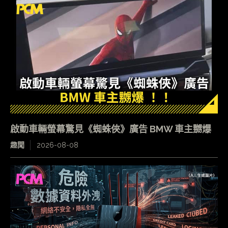
啟動車輛螢幕驚見《蜘蛛俠》廣告 BMW 車主嬲爆
趣聞
2026-08-08