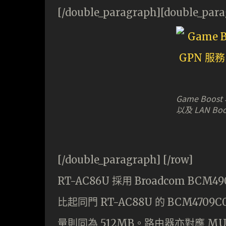
[/double_paragraph][double_par
Game Boos
以及 LAN B
[/double_paragraph] [/row]
RT-AC86U 採用 Broadcom BCM4
比起同門 RT-AC88U 的 BCM4709C
量則同為 512MB。路由器亦對應 