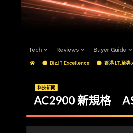
Tech
Reviews
Buyer Guide
Biz.IT Excellence
香港 I.T.至
科技新聞
AC2900 新規格 AS