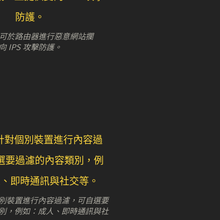
tion 可於路由器進行惡意網站攔
 IPS 攻擊防護。
別裝置進行內容過濾，可自選要
別，例如：成人、即時通訊與社