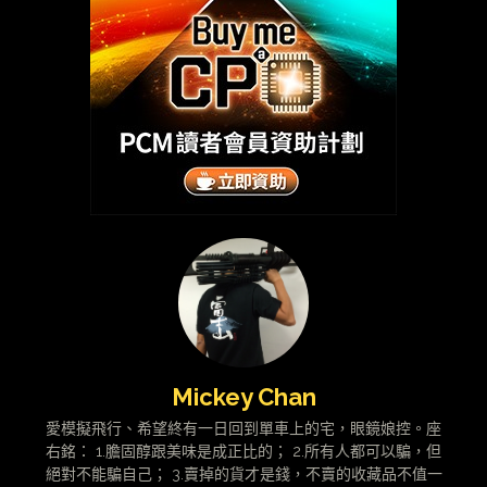
Mickey Chan
愛模擬飛行、希望終有一日回到單車上的宅，眼鏡娘控。座
右銘： 1.膽固醇跟美味是成正比的； 2.所有人都可以騙，但
絕對不能騙自己； 3.賣掉的貨才是錢，不賣的收藏品不值一