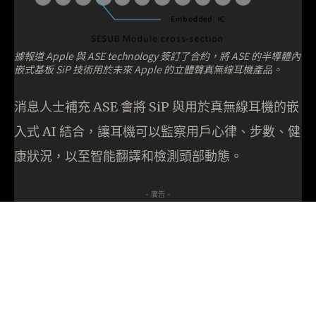
據報道 Apple 與 ASE technology 簽訂了合約，將 ASE 的半導體內
嵌式基板 SiP 技術用於未來 Apple 的立體聲真無線耳機產品。
消息人士補充 ASE 會將 SiP 與用於真無線耳機的嵌
入式 AI 結合，讓耳機可以監察用戶心律、步數、健
康狀況，以至智能翻譯和檢測頭部動態。
- 廣告 -