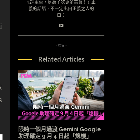
4.踩單車，是為了吃更多美食！ 5.正
義的話語，不一定出自正義之人的
口；
i
- 廣告 -
Related Articles
啟
s
限時一個月過渡 Gemini Google
助理確定 9 月 4 日起「熄機」