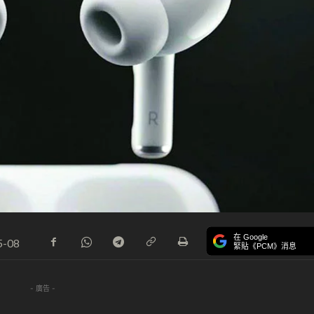
在 Google
5-08
緊貼《PCM》消息
- 廣告 -