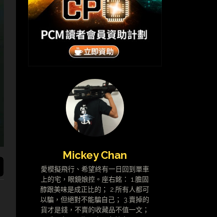
Mickey Chan
愛模擬飛行、希望終有一日回到單車
上的宅，眼鏡娘控。座右銘： 1.膽固
醇跟美味是成正比的； 2.所有人都可
以騙，但絕對不能騙自己； 3.賣掉的
貨才是錢，不賣的收藏品不值一文；