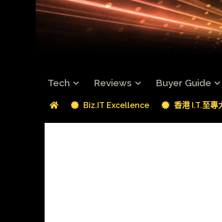
Tech
Reviews
Buyer Guide
Biz.IT Excellence
香港 I.T.至