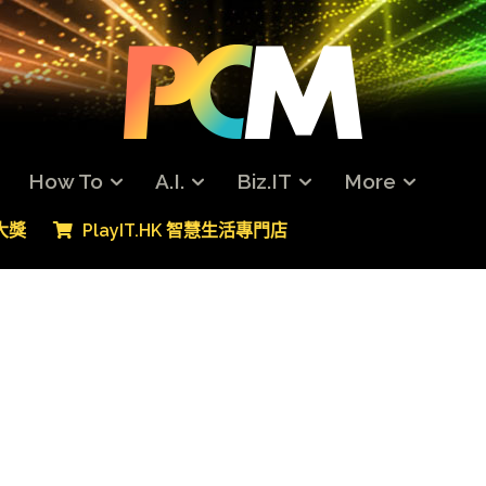
How To
A.I.
Biz.IT
More
專大獎
PlayIT.HK 智慧生活專門店