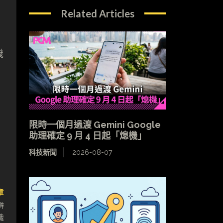
Related Articles
機
限時一個月過渡 Gemini Google
助理確定 9 月 4 日起「熄機」
科技新聞
2026-08-07
章
辨
識