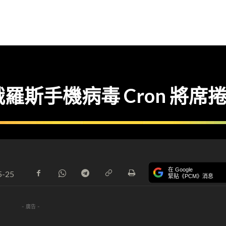
 俄羅斯手機病毒 Cron 將席
在 Google
5-25
緊貼《PCM》消息
- 廣告 -