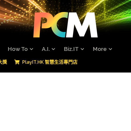
How To
A.I.
Biz.IT
More
專大獎
PlayIT.HK 智慧生活專門店