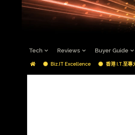
Tech
Reviews
Buyer Guide
Biz.IT Excellence
香港 I.T.至