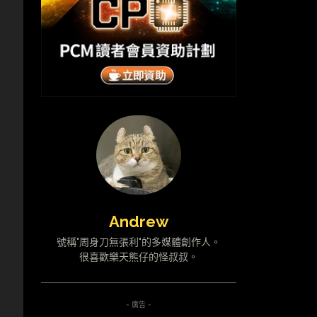
Andrew
號稱"周身刀無張利"的多媒體創作人。
很喜歡樂天熊仔的怪叔叔。
- 廣告 -