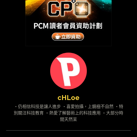
cHLoe
・仍相信科技是讓人進步 ・喜愛拍攝，上鏡極不自然 ・特
別關注科技教育 ・熱愛了解藝術上的科技應用 ・大部分時
間天然呆