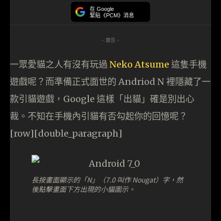
在 Google
緊貼《PCM》消息
- 廣告 -
一眾愛貓之人有沒有玩過
Neko Atsume
這隻手機
遊戲呢？而準備正式面世的 Andriod N 裡隱藏了一
款引貓遊戲，Google 這樣「出貓」確是別出心
裁。不知在手機內引貓有否勾起你的回憶呢？
[row][double_paragraph]
長按畫面顯示的「N」（7.0 叫作 Nougat）字，然
後點擊畫面下方出現的小貓圖示。