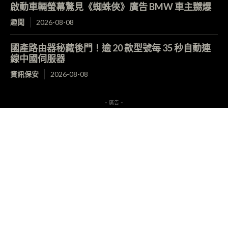
啟動車輛螢幕驚見《蜘蛛俠》廣告 BMW 車主嬲爆
趣聞
2026-08-08
國產路由器秘藏後門！逾 20 款型號每 35 秒自動連
線中國伺服器
資訊保安
2026-08-08
- 廣告 -