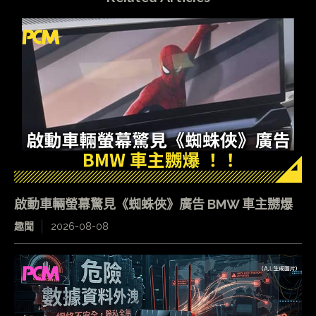
啟動車輛螢幕驚見《蜘蛛俠》廣告 BMW 車主嬲爆
趣聞
2026-08-08