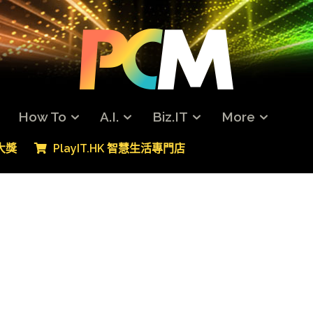
How To
A.I.
Biz.IT
More
專大獎
PlayIT.HK 智慧生活專門店