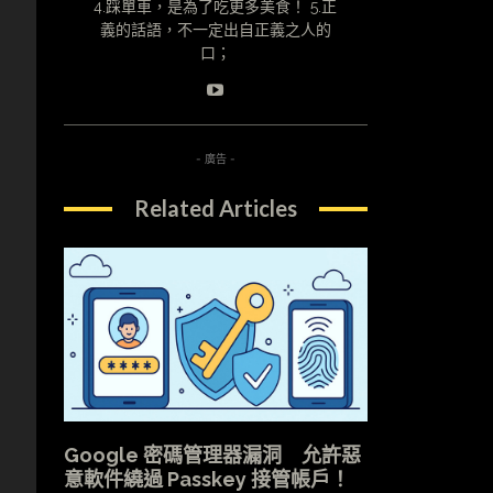
4.踩單車，是為了吃更多美食！ 5.正
義的話語，不一定出自正義之人的
口；
- 廣告 -
Related Articles
Google 密碼管理器漏洞 允許惡
意軟件繞過 Passkey 接管帳戶！