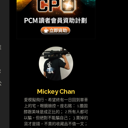
維
你
公
Mickey Chan
愛模擬飛行、希望終有一日回到單車
上的宅，眼鏡娘控。座右銘： 1.膽固
醇跟美味是成正比的； 2.所有人都可
以騙，但絕對不能騙自己； 3.賣掉的
貨才是錢，不賣的收藏品不值一文；