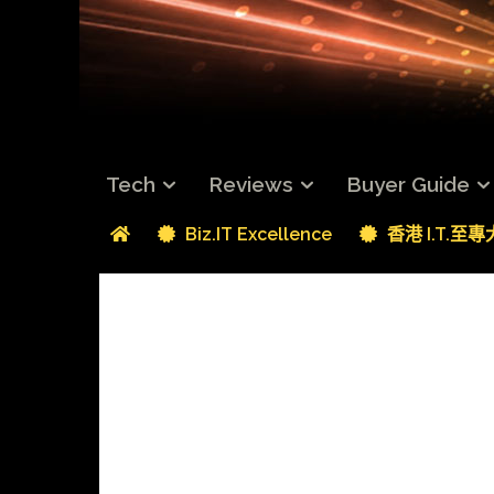
Tech
Reviews
Buyer Guide
Biz.IT Excellence
香港 I.T.至