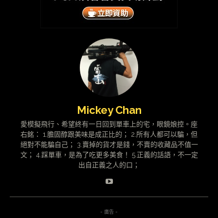
Mickey Chan
愛模擬飛行、希望終有一日回到單車上的宅，眼鏡娘控。座
右銘： 1.膽固醇跟美味是成正比的； 2.所有人都可以騙，但
絕對不能騙自己； 3.賣掉的貨才是錢，不賣的收藏品不值一
文； 4.踩單車，是為了吃更多美食！ 5.正義的話語，不一定
出自正義之人的口；
- 廣告 -