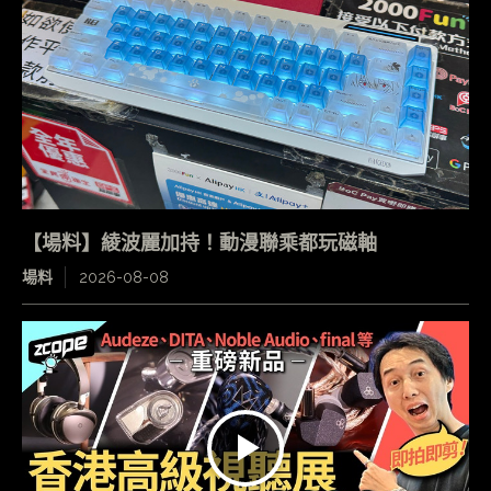
【場料】綾波麗加持！動漫聯乘都玩磁軸
場料
2026-08-08