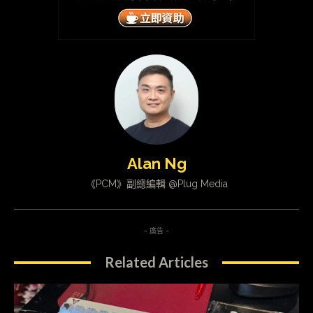
Alan Ng
《PCM》副總編輯 @Plug Media
- 廣告 -
Related Articles