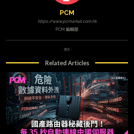
PCM
https://www.pcmarket.com.hk
PCM 編輯部
- 廣告 -
Related Articles