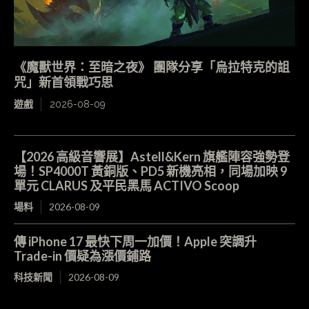
《魔獸世界：至暗之夜》 團隊分享「烏拉特克的詛
咒」新首領戰巧思
遊戲
2026-08-09
【2026 高級音響展】Astell&Kern 旗艦陣容強勢登
場！SP4000T 黃銅版、PD5 新機亮相，同場加映 9
單元 CLARUS 及平民黑馬 ACTIVO Scoop
場料
2026-08-09
傳 iPhone 17 最快下周一加價！Apple 突調升
Trade-in 價疑為漲價鋪路
科技新聞
2026-08-09