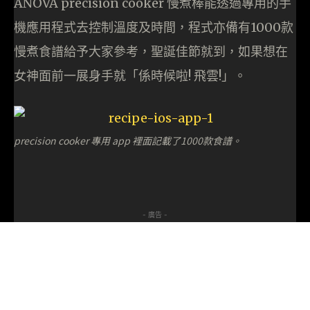
ANOVA precision cooker 慢煮棒能透過專用的手
機應用程式去控制溫度及時間，程式亦備有1000款
慢煮食譜給予大家參考，聖誕佳節就到，如果想在
女神面前一展身手就「係時候啦! 飛雲!」。
precision cooker 專用 app 裡面記載了1000款食譜。
- 廣告 -