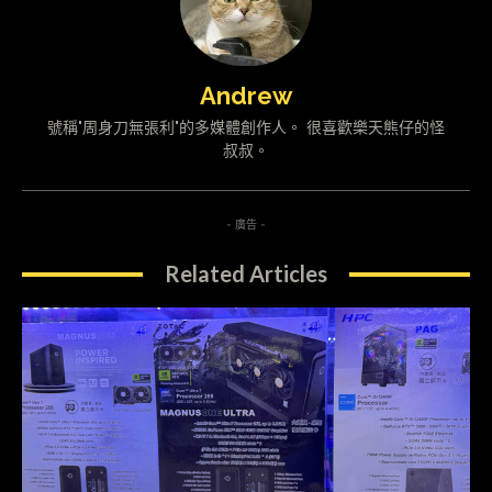
Andrew
號稱"周身刀無張利"的多媒體創作人。 很喜歡樂天熊仔的怪
叔叔。
- 廣告 -
Related Articles