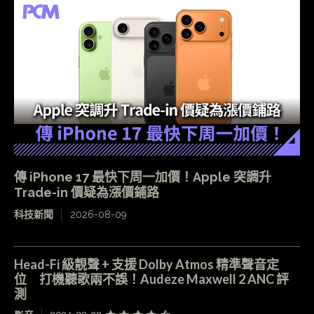
傳 iPhone 17 最快下周一加價！Apple 突調升
Trade-in 價疑為漲價鋪路
科技新聞
2026-08-09
Head-Fi 級靚聲 + 支援 Dolby Atmos 精準聲音定
位 打機聽歌兩不誤！Audeze Maxwell 2 ANC 評
測