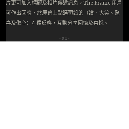
片更可加入標題及相片傳遞訊息，The Frame 用戶
可作出回應，於屏幕上點選預設的（讚、大笑、驚
喜及傷心）4 種反應，互動分享回憶及喜悅。
- 廣告 -