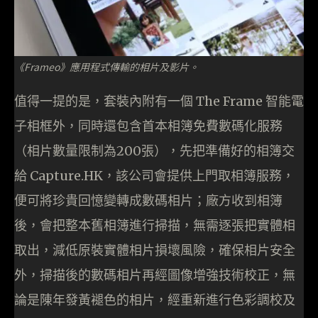
《Frameo》應用程式傳輸的相片及影片。
值得一提的是，套裝內附有一個 The Frame 智能電
子相框外，同時還包含首本相簿免費數碼化服務
（相片數量限制為200張），先把準備好的相簿交
給 Capture.HK，該公司會提供上門取相簿服務，
便可將珍貴回憶變轉成數碼相片；廠方收到相簿
後，會把整本舊相簿進行掃描，無需逐張把實體相
取出，減低原裝實體相片損壞風險，確保相片安全
外，掃描後的數碼相片再經圖像增強技術校正，無
論是陳年發黃褪色的相片，經重新進行色彩調校及